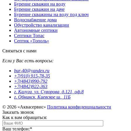
Бурение скважин на воду
Бурение скважин на даче
Бурение скважины на воду под ключ
Водоснабжение дома
Обустройство канализации
Автономные септики
Септики Топас
Септик «Тополь»
Связаться с нами
Если у Вас есть вопросы:
bur-40@yandex.ru
+7(910) 915-78-35
+7(4843)990-792
+7(4842)922-363
г. Калуга
,
ул. Суворова, д.121, оф.8
г. Обнинск
,
Киевское ш., 11Б
© 2026 «Аквасервис»
Политика конфиденциальности
Заказать звонок
Как к вам обращаться:
Ваш телефон:
*