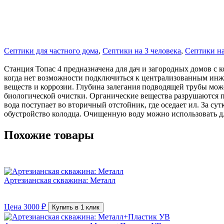
Септики для частного дома
,
Септики на 3 человека
,
Септики на
Станция Топас 4 предназначена для дач и загородных домов с 
когда нет возможности подключиться к централизованным инж
веществ и коррозии. Глубина залегания подводящей трубы мож
биологической очистки. Органические вещества разрушаются п
вода поступает во вторичный отстойник, где оседает ил. За су
обустройство колодца. Очищенную воду можно использовать д
Похожие товары
Артезианская скважина: Металл
Цена
3000
₽
Купить в 1 клик