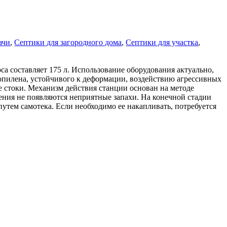
ачи
,
Септики для загородного дома
,
Септики для участка
,
са составляет 175 л. Использование оборудования актуально,
опилена, устойчивого к деформации, воздействию агрессивных
е стоки. Механизм действия станции основан на методе
ения не появляются неприятные запахи. На конечной стадии
 путем самотека. Если необходимо ее накапливать, потребуется