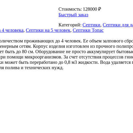
Стоимость:
128000
₽
Быстрый заказ
Категорий:
Септики
,
Септики для д
 4 человека
,
Септики на 5 человек
,
Септики Топас
количеством проживающих до 4 человек. Ее объем залпового сбро
енерным сетям. Корпус изделия изготовлен из прочного полипр
ет быть до 80 см. Оборудование не просто аккумулирует бытовы
ри помощи микроорганизмов. За счет отсутствия процессов гни
тки может быть переработано до 0,8 м3 жидкости. Вода удаляется
ля полива и технических нужд.