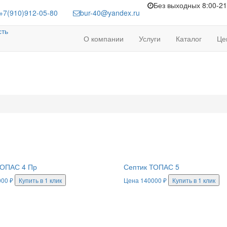
Без выходных 8:00-21
+7(910)912-05-80
bur-40@yandex.ru
сть
О компании
Услуги
Каталог
Це
ЕКА
ТОПАС 4 Пр
Септик ТОПАС 5
000
₽
Купить в 1 клик
Цена
140000
₽
Купить в 1 клик