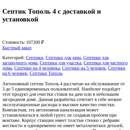
Септик Тополь 4 с доставкой и
установкой
Стоимость:
107200
₽
Быстрый заказ
Категорий:
Септики
,
Септики для дачи
,
Септики для
загородного дома
,
Септики для участка
,
Септики для частного
дома
,
Септики на 4 человека
,
Септики на 5 человек
,
Септики
на 6 человек
,
Септики Тополь
Автономный септик Тополь 4 рассчитан на обслуживание от
3 до 5 единовременных пользователей. Наиболее подойдет
этот продукт для очистки стоков на даче или в небольшом
загородном доме. Данная разработка сочетает в себе низкие
эксплуатационные расходы и высокое качество очистки.
Компактная, эта автономная канализация может
устанавливаться в любой грунт, не создавая проблем при
монтаже. Корпус станции имеет толстые стенки с ребрами
жесткости и одновременно не имеет металлических деталей,